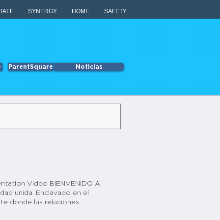
TAFF
SYNERGY
HOME
SAFETY
e
ParentSquare
Noticias
esentation Video BIENVENIDO A
dad unida. Enclavado en el
nte donde las relaciones
aulas hasta nuestros campos