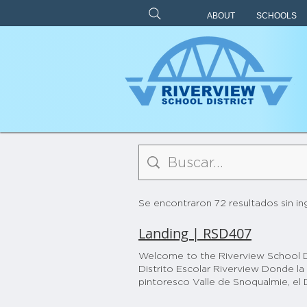
ABOUT
SCHOOLS
Se encontraron 72 resultados sin i
Landing | RSD407
Welcome to the Riverview School Di
Distrito Escolar Riverview Donde l
pintoresco Valle de Snoqualmie, el 
importan, se fomenta la innovación