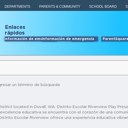
DEPARTMENTS
PARENTS & COMMUNITY
SCHOOL BOARD
S
Enlaces
rápidos
Información de emergencia
Información de emergencia
Empleo
ParentSquar
ngresar un término de búsqueda
strict located in Duvall, WA. Distrito Escolar Riverview Play Pr
a excelencia educativa se encuentra con el corazón de una comuni
Distrito Escolar Riverview ofrece una experiencia educativa vibra
 y cada estudiante es reconocido y reconocido. Desde nuestras 